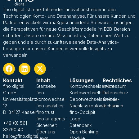
fino digital ist marktführender Innovationstreiber in den
Technologien Konto- und Datenanalyse. Für unsere Kunden und
Partner entwickeln wir maßgeschneiderte Software-Lösungen,
die Perspektiven für neue Geschäftsmodelle im B2B-Bereich
schaffen. Unsere erklärte Mission ist es, Daten einen Wert zu
geben und sie durch zukunftsweisende Data-Analytics-
Lösungen für unsere Kunden in wertvolle Insights zu
verwandeln.
Kontakt
Inhalt
Lösungen
Rechtliches
fino digital
Startseite
Kontowechselservice
Impressum
GmbH
fino
Kontowechselhilfe
Datenschutz
Universitätsplatz
kontowechsel
Depotwechselservice
Cookie-
12
fino analytics
Nachlasskontowechsel
Richtlinien
D-34127 Kassel
fino trust
fino-Cockpit
fino ai-agents
Logo-
+49 (0) 561
Sicherheit
Datenbank
82790 40
Über uns
Open Banking
hello@fino.digital
News
Module