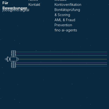
Für
Kontakt
Kontoverifikation
Bewerbungen
Bonitätsprüfung
jobs@fino.digital
& Scoring
AML & Fraud
Prevention
fino ai-agents