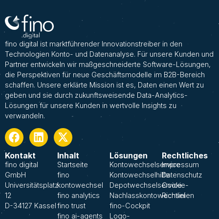
fino digital ist marktführender Innovationstreiber in den
Technologien Konto- und Datenanalyse. Für unsere Kunden und
Partner entwickeln wir maßgeschneiderte Software-Lösungen,
die Perspektiven für neue Geschäftsmodelle im B2B-Bereich
schaffen. Unsere erklärte Mission ist es, Daten einen Wert zu
geben und sie durch zukunftsweisende Data-Analytics-
Lösungen für unsere Kunden in wertvolle Insights zu
verwandeln.
Kontakt
Inhalt
Lösungen
Rechtliches
fino digital
Startseite
Kontowechselservice
Impressum
GmbH
fino
Kontowechselhilfe
Datenschutz
Universitätsplatz
kontowechsel
Depotwechselservice
Cookie-
12
fino analytics
Nachlasskontowechsel
Richtlinien
D-34127 Kassel
fino trust
fino-Cockpit
fino ai-agents
Logo-