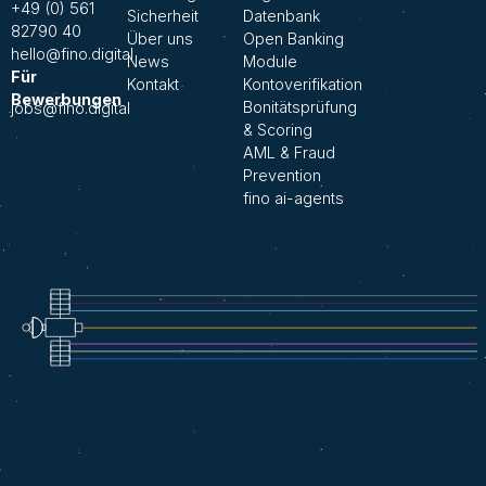
+49 (0) 561
Sicherheit
Datenbank
82790 40
Über uns
Open Banking
hello@fino.digital
News
Module
Für
Kontakt
Kontoverifikation
Bewerbungen
Bonitätsprüfung
jobs@fino.digital
& Scoring
AML & Fraud
Prevention
fino ai-agents